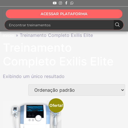
ACESSAR PLATAFORMA
Início
»
Treinamento Completo Exilis Elite
Treinamento
Completo Exilis Elite
Exibindo um único resultado
Oferta!