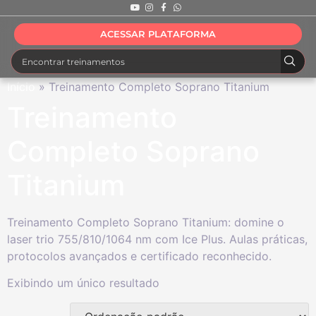
ACESSAR PLATAFORMA
Início
»
Treinamento Completo Soprano Titanium
Treinamento
Completo Soprano
Titanium
Treinamento Completo Soprano Titanium: domine o
laser trio 755/810/1064 nm com Ice Plus. Aulas práticas,
protocolos avançados e certificado reconhecido.
Exibindo um único resultado