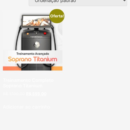
Oferta!
Treinamento Completo
Soprano Titanium
R$
1.190,00
R$
595,00
Adicionar ao carrinho