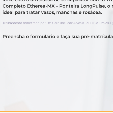
Completo Etherea-MX – Ponteira LongPulse, o
ideal para tratar vasos, manchas e rosácea.
Treinamento ministrado por Drª Caroline Scoz Alves (CREFITO: 103928-F
Preencha o formulário e faça sua pré-matrícula