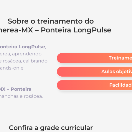
Sobre o treinamento do
herea-MX – Ponteira LongPulse
onteira LongPulse
,
herea, aprendendo
Treiname
 rosácea, calibrando
hands-on e
Aulas objeti
Facilida
X – Ponteira
 manchas e rosácea.
Confira a grade curricular