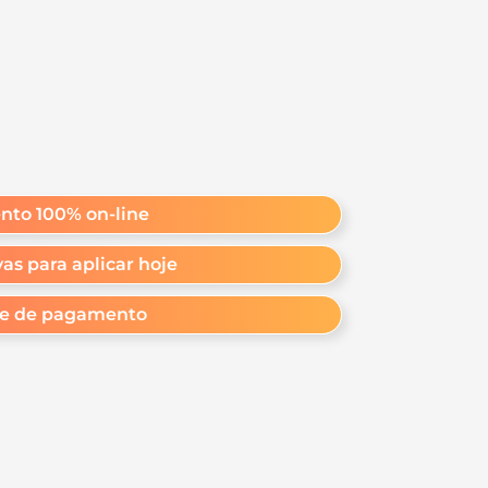
nto 100% on-line
vas para aplicar hoje
de de pagamento