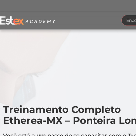
Treinamento Completo
Etherea-MX – Ponteira Lo
Você está a um passo de se capacitar com o T