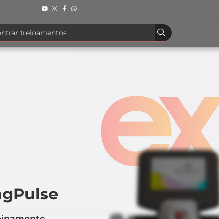
ngPulse
reinamento